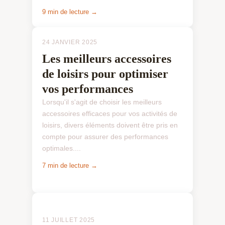
9 min de lecture →
24 JANVIER 2025
Les meilleurs accessoires
de loisirs pour optimiser
vos performances
Lorsqu'il s'agit de choisir les meilleurs
accessoires efficaces pour vos activités de
loisirs, divers éléments doivent être pris en
compte pour assurer des performances
optimales....
7 min de lecture →
ÉQUIPEMENTS SPORTIFS
ÉQUIPEMENTS SPORTIFS
11 JUILLET 2025